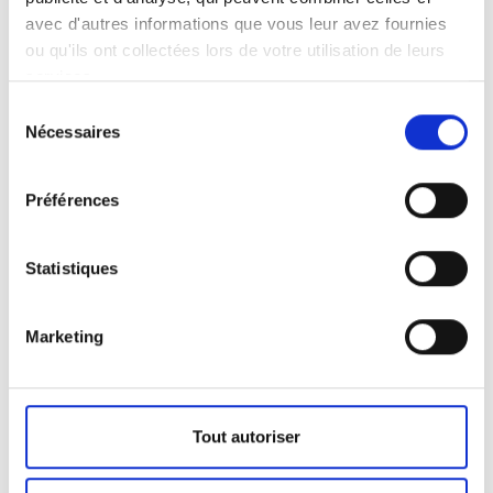
avec d'autres informations que vous leur avez fournies
ou qu'ils ont collectées lors de votre utilisation de leurs
services.
Sélection
18 april 2025
Nécessaires
du
Een ontspannende dag in het
consentement
teken van duurzame
Préférences
ontwikkelingsdoelen
Het jaar 2024 is vliegend van start gegaan,
Statistiques
waardoor het werk bij Corelap de afgelopen
maanden erg intens is geweest...
Marketing
Lees meer
Tout autoriser