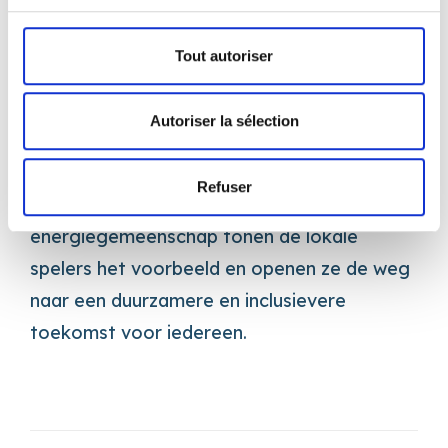
Wapigreen voor een veerkrachtige en
duurzame energie-toekomst.
Tout autoriser
De betrokkenheid van Corelap bij het
Wapigreen-project illustreert haar inzet
Autoriser la sélection
voor duurzaamheid en haar actieve rol in de
regionale energietransitie. Door samen te
Refuser
werken in deze vernieuwende
energiegemeenschap tonen de lokale
spelers het voorbeeld en openen ze de weg
naar een duurzamere en inclusievere
toekomst voor iedereen.