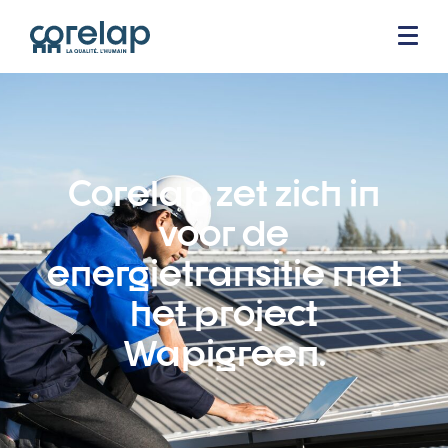
Corelap zet zich in
voor de
energietransitie met
het project
Wapigreen.