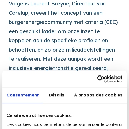
Volgens Laurent Breyne, Directeur van
Corelap, creëert het concept van een
burgerenergiecommunity met criteria (CEC)
een geschikt kader om onze inzet te
koppelen aan de specifieke profielen en
behoeften, en zo onze milieudoelstellingen
te realiseren. Met deze aanpak wordt een
inclusieve energietransitie gerealiseerd,
waarbij beschutte werkplaatsen zoals de
onze een belangrijke stem en plaats
Consentement
Détails
À propos des cookies
innemen.
Het ambitieuze doel om jaarlijks ongeveer
40 GWh hernieuwbare energie te delen over
Ce site web utilise des cookies.
35 locaties toont de omvang van
Les cookies nous permettent de personnaliser le contenu