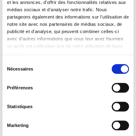
et les annonces, d'offrir des fonctionnalités relatives aux
Wapigreen’s inzet voor een duurzame
médias sociaux et d'analyser notre trafic. Nous
energietoekomst. De lopende gesprekken
partageons également des informations sur l'utilisation de
met lokale windparkuitbaters benadrukken
notre site avec nos partenaires de médias sociaux, de
publicité et d'analyse, qui peuvent combiner celles-ci
de wens van de hele gemeenschap om een
avec d'autres informations que vous leur avez fournies
groene en betrouwbare elektriciteitsbron te
ou qu'ils ont collectées lors de votre utilisation de leurs
garanderen.
services.
Het Wapigreen-project sluit aan bij een
Sélection
Nécessaires
du
beweging van collectieve zelfconsumptie,
consentement
geïnspireerd door het succes van
Préférences
Hospigreen, wat de ambitie van lokale
spelers weerspiegelt om te blijven innoveren
Statistiques
op het vlak van milieu. Dit initiatief, uitgerold
in drie fasen over een periode van drie jaar,
Marketing
weerspiegelt de langetermijnvisie van