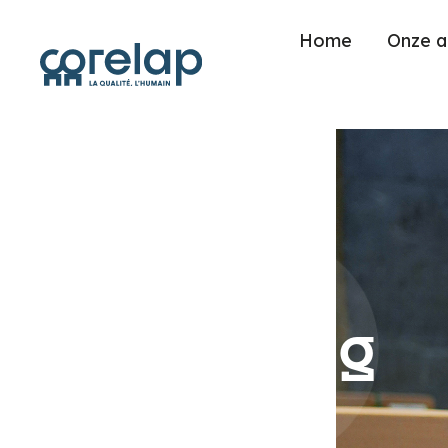
Home
Onze a
Industriële
uitbesteding
Expertise op maat van uw behoeften