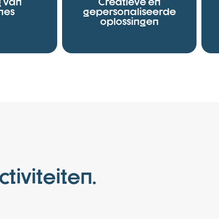
g van
Creatieve en
nes
gepersonaliseerde
oplossingen
iviteiten.