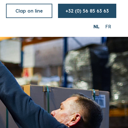
Clap on line
+32 (0) 56 85 63 63
NL
FR