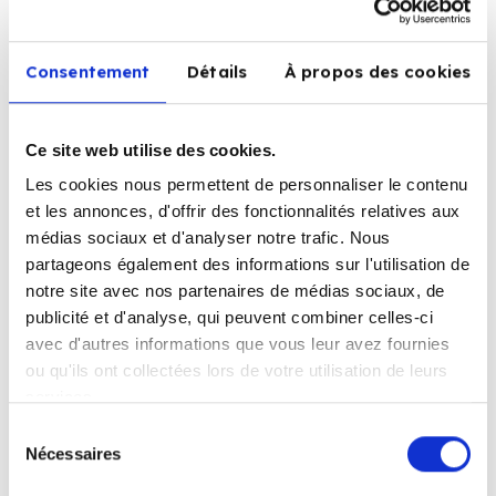
menselijkheid, samenwerking en creativiteit.
Het logo is veel meer dan zomaar een
Consentement
Détails
À propos des cookies
beeld; het bevat subtiele maar
betekenisvolle elementen. Twee met elkaar
Ce site web utilise des cookies.
verbonden figuren symboliseren de
Les cookies nous permettent de personnaliser le contenu
uitwisseling en samenwerking, waarden die
et les annonces, d'offrir des fonctionnalités relatives aux
médias sociaux et d'analyser notre trafic. Nous
essentieel zijn voor onze aanpak. De naar
partageons également des informations sur l'utilisation de
boven gerichte pijl staat voor vooruitgang
notre site avec nos partenaires de médias sociaux, de
en ontwikkeling, wat onze ambitie
publicité et d'analyse, qui peuvent combiner celles-ci
avec d'autres informations que vous leur avez fournies
weerspiegelt om samen met u vooruit te
ou qu'ils ont collectées lors de votre utilisation de leurs
gaan en te groeien.
services.
Sélection
Met dit nieuwe logo zet Corelap een
Nécessaires
du
volgende stap, en samen met u staan we
consentement