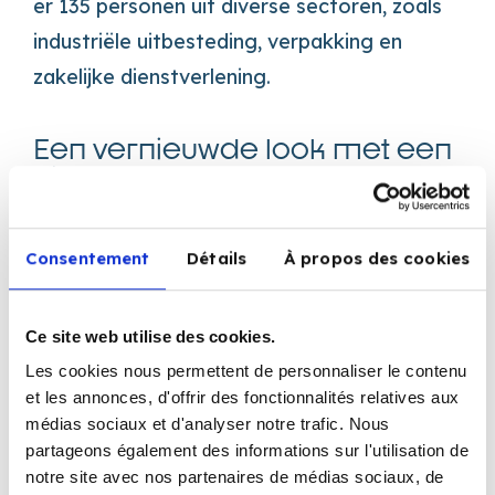
er 135 personen uit diverse sectoren, zoals
industriële uitbesteding, verpakking en
zakelijke dienstverlening.
Een vernieuwde look met een
nieuw logo
Om deze symbolische verjaardag te vieren,
Consentement
Détails
À propos des cookies
heeft Corelap besloten zichzelf opnieuw uit
te vinden en zijn imago een verjongingskuur
Ce site web utilise des cookies.
te geven. Het bedrijf heeft zojuist een
Les cookies nous permettent de personnaliser le contenu
gloednieuw logo onthuld, moderner en
et les annonces, d'offrir des fonctionnalités relatives aux
médias sociaux et d'analyser notre trafic. Nous
dynamischer, dat zijn voortdurende inzet
partageons également des informations sur l'utilisation de
voor inclusie en innovatie weerspiegelt.
notre site avec nos partenaires de médias sociaux, de