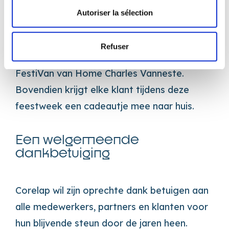
bekendgemaakt. Er zijn drie waardebonnen
Autoriser la sélection
van €55 te winnen, te gebruiken voor alle
diensten van Corelap, en twee
Refuser
toegangspolsbandjes voor het Winter
FestiVan van Home Charles Vanneste.
Bovendien krijgt elke klant tijdens deze
feestweek een cadeautje mee naar huis.
Een welgemeende
dankbetuiging
Corelap wil zijn oprechte dank betuigen aan
alle medewerkers, partners en klanten voor
hun blijvende steun door de jaren heen.