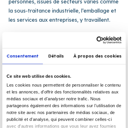
personnes, issues de secteurs variés comme
la sous-traitance industrielle, l’emballage et
les services aux entreprises, y travaillent.
Un coup de jeune avec un
nouveau logo
Consentement
Détails
À propos des cookies
Pour marquer cet anniversaire symbolique,
Corelap a décidé de se réinventer en
Ce site web utilise des cookies.
donnant un coup de jeune à son image.
Les cookies nous permettent de personnaliser le contenu
et les annonces, d'offrir des fonctionnalités relatives aux
L’entreprise vient de dévoiler un tout
médias sociaux et d'analyser notre trafic. Nous
nouveau logo, plus moderne et dynamique,
partageons également des informations sur l'utilisation de
reflétant son engagement continu envers
notre site avec nos partenaires de médias sociaux, de
publicité et d'analyse, qui peuvent combiner celles-ci
l’inclusion et l’innovation. Ce relooking vient
avec d'autres informations que vous leur avez fournies