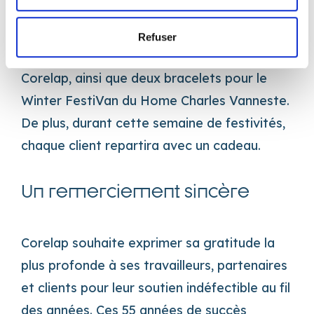
gagnants de cinq lots attractifs. Les prix
incluent trois cartes d’une valeur de 55 €
Refuser
chacune, utilisables pour tout service de
Corelap, ainsi que deux bracelets pour le
Winter FestiVan du Home Charles Vanneste.
De plus, durant cette semaine de festivités,
chaque client repartira avec un cadeau.
Un remerciement sincère
Corelap souhaite exprimer sa gratitude la
plus profonde à ses travailleurs, partenaires
et clients pour leur soutien indéfectible au fil
des années. Ces 55 années de succès