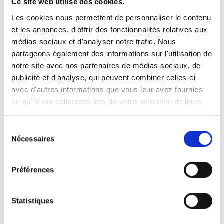
Ce site web utilise des cookies.
Les cookies nous permettent de personnaliser le contenu
et les annonces, d'offrir des fonctionnalités relatives aux
médias sociaux et d'analyser notre trafic. Nous
Sous-traitance industrielle
partageons également des informations sur l'utilisation de
notre site avec nos partenaires de médias sociaux, de
En savoir plus
>
publicité et d'analyse, qui peuvent combiner celles-ci
avec d'autres informations que vous leur avez fournies
ou qu'ils ont collectées lors de votre utilisation de leurs
services.
Sélection
Nécessaires
du
consentement
Préférences
Statistiques