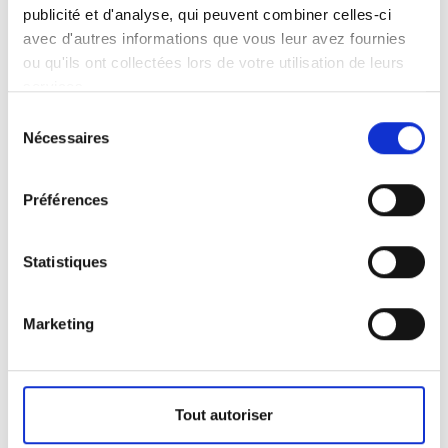
publicité et d'analyse, qui peuvent combiner celles-ci
avec d'autres informations que vous leur avez fournies
ou qu'ils ont collectées lors de votre utilisation de leurs
Adresse
services.
Sélection
Rue de la Montagne, 103
Nécessaires
du
7700 Mouscron – Belgique
consentement
N° entreprise 0442 541 516 – RPM Tournai
Préférences
Horaire du magasin
7h30 - 18h
Du lundi au vendredi
Statistiques
9h - 12h30
Le samedi
En période de congés scolaires
Marketing
9h - 12h | 14h - 17h
Du lundi au vendredi
Fermé
Le samedi
Tout autoriser
Réception camions
9h - 15h
Du lundi au vendredi