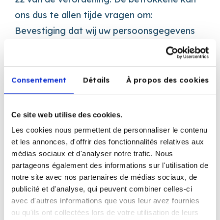
ons dus te allen tijde vragen om:
Bevestiging dat wij uw persoonsgegevens
verwerken en een kopie van de
persoonsgegevens die wij verwerken (“recht
op inzage”)
Consentement
Détails
À propos des cookies
De rectificatie van uw persoonsgegevens
(“recht op rectificatie”)
Ce site web utilise des cookies.
De verwijdering van uw persoonsgegevens
Les cookies nous permettent de personnaliser le contenu
(“recht op verwijdering”)
et les annonces, d'offrir des fonctionnalités relatives aux
médias sociaux et d'analyser notre trafic. Nous
De stopzetting van de verwerking van uw
partageons également des informations sur l'utilisation de
persoonsgegevens (“recht van bezwaar”)
notre site avec nos partenaires de médias sociaux, de
De beperking van de verwerking van uw
publicité et d'analyse, qui peuvent combiner celles-ci
avec d'autres informations que vous leur avez fournies
persoonsgegevens (“recht op beperking
ou qu'ils ont collectées lors de votre utilisation de leurs
van de verwerking”)